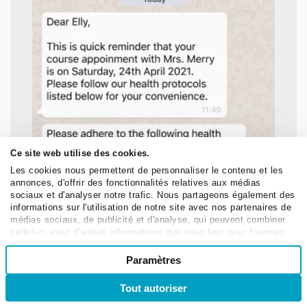
Ce site web utilise des cookies.
Les cookies nous permettent de personnaliser le contenu et les
annonces, d'offrir des fonctionnalités relatives aux médias
sociaux et d'analyser notre trafic. Nous partageons également des
informations sur l'utilisation de notre site avec nos partenaires de
médias sociaux, de publicité et d'analyse, qui peuvent combiner
celles-ci avec d'autres informations que vous leur avez fournies
ou qu'ils ont collectées lors de votre utilisation de leurs services.
Sélection
Paramètres
Nécessaires
du
consentement
Tout autoriser
Se connecter
S’inscrire
Préférences