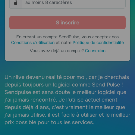
En créant un compte SendPulse, vous acceptez nos
Conditions d'utilisation
et notre
Politique de confidentialité
Vous avez déjà un compte?
Connexion
g
Un rêve devenu réalité pour moi, car je cherchais
S
depuis toujours un logiciel comme Send Pulse !
e
Sendpulse est sans doute le meilleur logiciel que
e
e
j'ai jamais rencontré. Je l’utilise actuellement
e
te
depuis déjà 4 ans, c'est vraiment le meilleur que
m
j'ai jamais utilisé, il est facile à utiliser et le meilleur
e
prix possible pour tous les services.
t
J