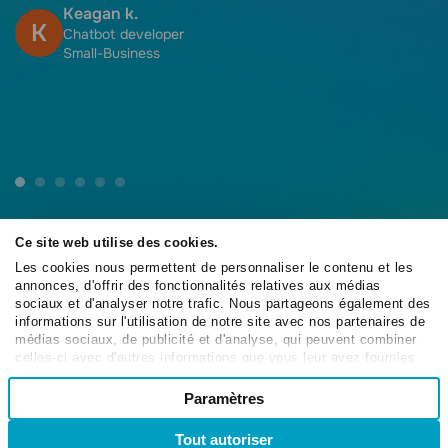
p
Keagan k.
K
p
Chatbot developer
Small-Business
d
u
e
Ce site web utilise des cookies.
Les cookies nous permettent de personnaliser le contenu et les
annonces, d'offrir des fonctionnalités relatives aux médias
4.6
sociaux et d'analyser notre trafic. Nous partageons également des
/5
informations sur l'utilisation de notre site avec nos partenaires de
médias sociaux, de publicité et d'analyse, qui peuvent combiner
celles-ci avec d'autres informations que vous leur avez fournies
ou qu'ils ont collectées lors de votre utilisation de leurs services.
Sélection
Paramètres
Nécessaires
4.6
du
/5
consentement
Tout autoriser