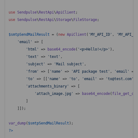
use
Sendpulse
\
RestApi
\
ApiClient
use
Sendpulse
\
RestApi
\
Storage
\
FileStorage
;

$smtpSendMailResult
 = (
new
ApiClient
(
'MY_API_ID'
, 
'MY_API_SE
'email'
 => [

'html'
 => 
base64_encode
(
'<p>Hello!</p>'
),

'text'
 => 
'text'
,

'subject'
 => 
'Mail subject'
,

'from'
 => [
'name'
 => 
'API package test'
, 
'email'
 => 
'to'
 => [[
'name'
 => 
'to'
, 
'email'
 => 
'to@test.com'
]]
'attachments_binary'
 => [

'attach_image.jpg'
 => 
base64_encode
(
file_get_con
        ]

    ]]);

var_dump
(
$smtpSendMailResult
?>