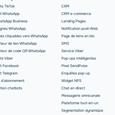
ts TikTok
CRM
t WhatsApp
CRM e-commerce
atsApp Business
Landing Pages
gnes WhatsApp
Notification push Web
ités cliquables vers WhatsApp
Page de liens en bio
teur de lien WhatsApp
SMS
teur de code QR WhatsApp
Service Viber
ts Viber
Pop-ups intélligentes
t Facebook
Pixel SendPulse
t Telegram
Enquêtes pop-up
 d'abonnement
Widget NPS
ation chatbots
Chat en direct
Messagerie omnicanale
Plateforme tout-en-un
Segmentation dynamique