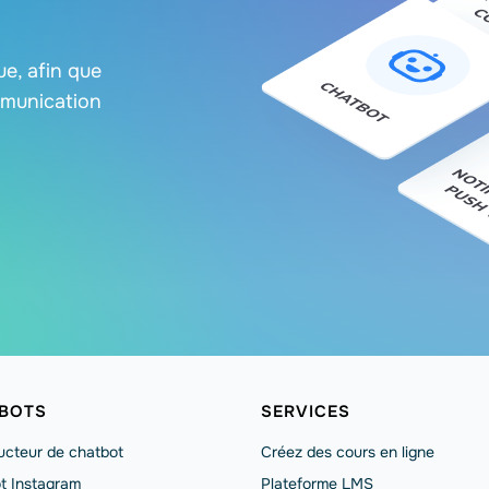
e, afin que
mmunication
BOTS
SERVICES
ucteur de chatbot
Créez des cours en ligne
t Instagram
Plateforme LMS