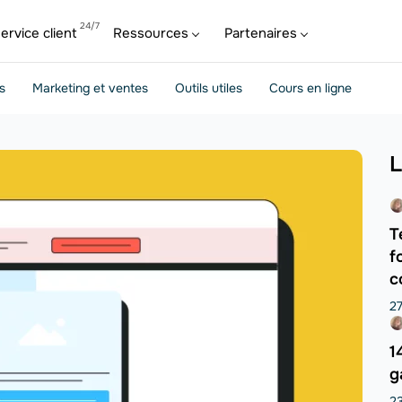
ervice client
Ressources
Partenaires
s
Marketing et ventes
Outils utiles
Cours en ligne
L
T
f
c
27
1
g
23