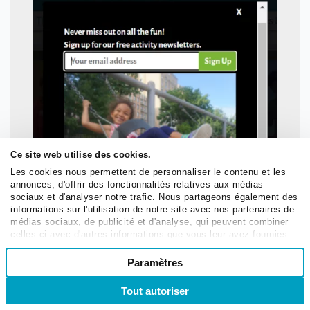
Ce site web utilise des cookies.
Les cookies nous permettent de personnaliser le contenu et les
annonces, d'offrir des fonctionnalités relatives aux médias
sociaux et d'analyser notre trafic. Nous partageons également des
informations sur l'utilisation de notre site avec nos partenaires de
médias sociaux, de publicité et d'analyse, qui peuvent combiner
celles-ci avec d'autres informations que vous leur avez fournies
ou qu'ils ont collectées lors de votre utilisation de leurs services.
Sélection
Paramètres
Nécessaires
du
consentement
Tout autoriser
Se connecter
S’inscrire
Préférences