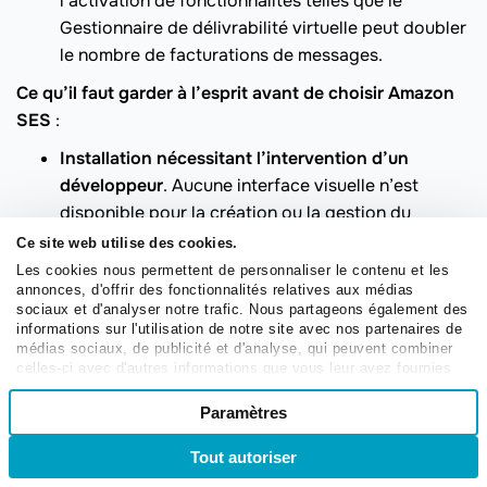
l’activation de fonctionnalités telles que le
Gestionnaire de délivrabilité virtuelle peut doubler
le nombre de facturations de messages.
Ce qu’il faut garder à l’esprit avant de choisir Amazon
SES
:
Installation nécessitant l’intervention d’un
développeur
. Aucune interface visuelle n’est
disponible pour la création ou la gestion du
contenu des emails. Si votre équipe ne compte pas
Ce site web utilise des cookies.
de personne maîtrisant la console AWS, les rôles
Les cookies nous permettent de personnaliser le contenu et les
annonces, d'offrir des fonctionnalités relatives aux médias
IAM et la configuration des API, la prise en main
sociaux et d'analyser notre trafic. Nous partageons également des
sera longue et fastidieuse.
informations sur l'utilisation de notre site avec nos partenaires de
médias sociaux, de publicité et d'analyse, qui peuvent combiner
Aucune fonctionnalité de collaboration intégrée
.
celles-ci avec d'autres informations que vous leur avez fournies
SES ne prend pas en charge les rôles d’équipe, les
ou qu'ils ont collectées lors de votre utilisation de leurs services.
Sélection
tableaux de bord partagés ni la gestion
Paramètres
Nécessaires
du
collaborative des emails. Il est conçu comme un
consentement
Tout autoriser
Se connecter
S’inscrire
outil d’infrastructure monoposte plutôt que
Préférences