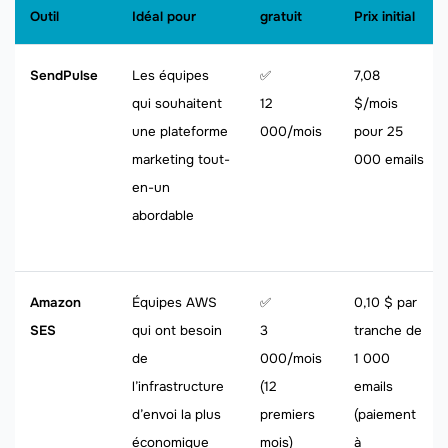
Outil
Idéal pour
gratuit
Prix ​​initial
SendPulse
Les équipes
✅
7,08
qui souhaitent
12
$/mois
une plateforme
000/mois
pour 25
marketing tout-
000 emails
en-un
abordable
Amazon
Équipes AWS
✅
0,10 $ par
SES
qui ont besoin
3
tranche de
de
000/mois
1 000
l’infrastructure
(12
emails
d’envoi la plus
premiers
(paiement
économique
mois)
à