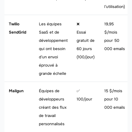
l’utilisation)
Twilio
Les équipes
❌
19,95
SendGrid
SaaS et de
Essai
$/mois
développement
gratuit de
pour 50
qui ont besoin
60 jours
000 emails
d’un envoi
(100/jour)
éprouvé à
grande échelle
Mailgun
Équipes de
✅
15 $/mois
développeurs
100/jour
pour 10
créant des flux
000 emails
de travail
personnalisés