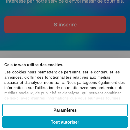
intéressé par notre service d’envoi massif de courriels.
S’inscrire
SERVICE DE COURRIEL
Ce site web utilise des cookies.
Marketing courriel
Automatisation des courriels
Les cookies nous permettent de personnaliser le contenu et les
annonces, d'offrir des fonctionnalités relatives aux médias
Service SMTP
Analyse de campagne
sociaux et d'analyser notre trafic. Nous partageons également des
informations sur l'utilisation de notre site avec nos partenaires de
Éditeur glisser-déposer
Vérificateur d'email
médias sociaux, de publicité et d'analyse, qui peuvent combiner
Formulaires d’abonnement
Plateforme de marketing par
celles-ci avec d'autres informations que vous leur avez fournies
email
ou qu'ils ont collectées lors de votre utilisation de leurs services.
Sélection
Paramètres
Nécessaires
du
SOLUTIONS SENDPULSE
consentement
Tout autoriser
Formateurs en ligne
Créateurs de contenu
Préférences