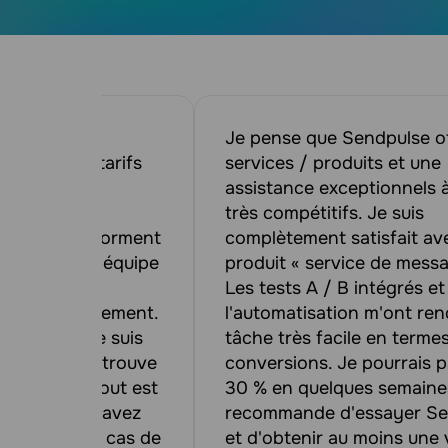
tain nombre
Je pense que Sendpulse o
ibles à des tarifs
services / produits et une
 pour notre
assistance exceptionnels à
keting et la
très compétitifs. Je suis
ustes et conforment
complètement satisfait ave
nationales. L'équipe
produit « service de messa
entièrement
Les tests A / B intégrés et
répond rapidement.
l'automatisation m'ont ren
iers mois, je suis
tâche très facile en terme
lse et je ne trouve
conversions. Je pourrais p
éficience. Tout est
30 % en quelques semaine
t caché. Vous avez
recommande d'essayer Se
us payez. En cas de
et d'obtenir au moins une 