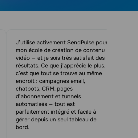
J’utilise activement SendPulse pour
J’ai
mon école de création de contenu
un c
vidéo — et je suis très satisfait des
Je 
résultats. Ce que j’apprécie le plus,
Send
c’est que tout se trouve au même
souh
endroit : campagnes email,
comm
chatbots, CRM, pages
effi
d’abonnement et tunnels
fois
automatisés — tout est
parfaitement intégré et facile à
gérer depuis un seul tableau de
bord.