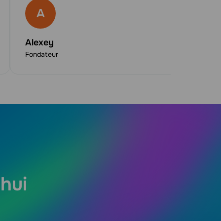
A
Alexey
Juli
Fondateur
Trava
hui