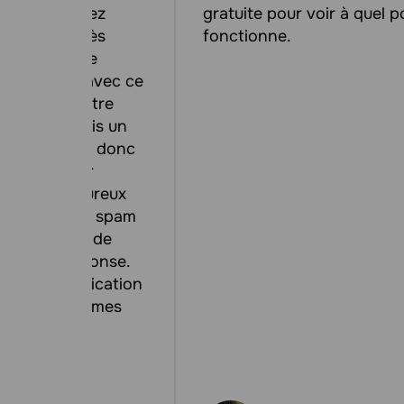
on, vous aurez
gratuite pour voir à quel p
mboursé après
fonctionne.
à l'équipe de
se donc qu'avec ce
conomisez votre
rgent. Je suis un
ail marketing, donc
t le meilleur
ients sont heureux
 lettres sans spam
dans la boîte de
reçois la réponse.
, ma communication
augmenté et mes
t également