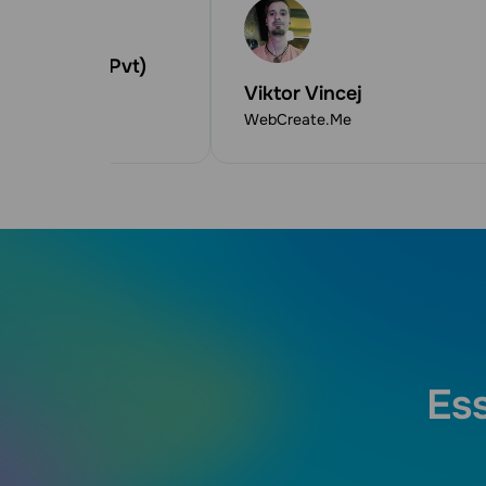
g Company (Pvt)
Viktor Vincej
s
WebCreate.Me
Es