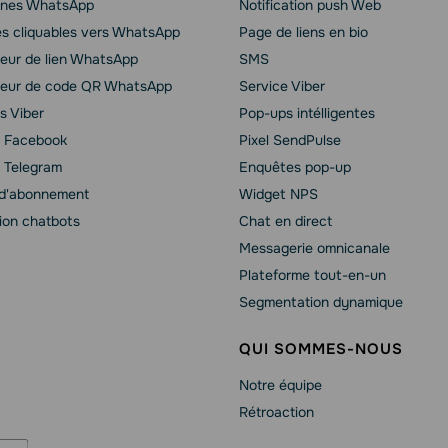
nes WhatsApp
Notification push Web
és cliquables vers WhatsApp
Page de liens en bio
eur de lien WhatsApp
SMS
eur de code QR WhatsApp
Service Viber
s Viber
Pop-ups intélligentes
 Facebook
Pixel SendPulse
 Telegram
Enquêtes pop-up
d'abonnement
Widget NPS
ion chatbots
Chat en direct
Messagerie omnicanale
Plateforme tout-en-un
Segmentation dynamique
QUI SOMMES-NOUS
Notre équipe
Rétroaction