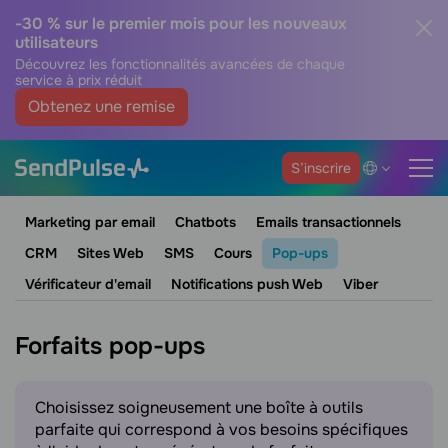
-30 % sur le premier mois pour les nouveaux
utilisateurs
Découvrez les fonctionnalités avancées de chaque
service à prix réduit
Obtenez une remise
S’inscrire
Marketing par email
Chatbots
Emails transactionnels
CRM
Sites Web
SMS
Cours
Pop-ups
Vérificateur d'email
Notifications push Web
Viber
Forfaits pop-ups
Choisissez soigneusement une boîte à outils
parfaite qui correspond à vos besoins spécifiques