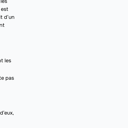
 les
 est
it d’un
nt
t les
te pas
d’eux,