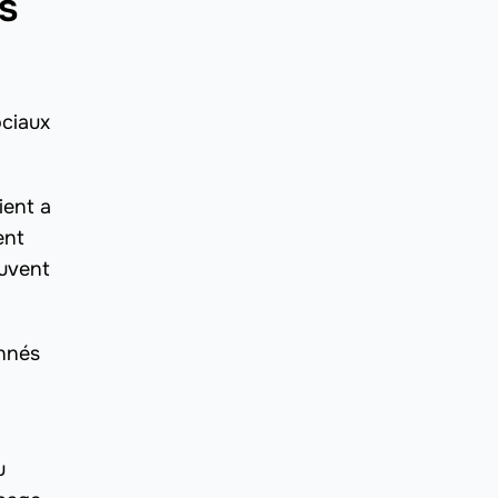
s
ociaux
ient a
ent
ouvent
onnés
u