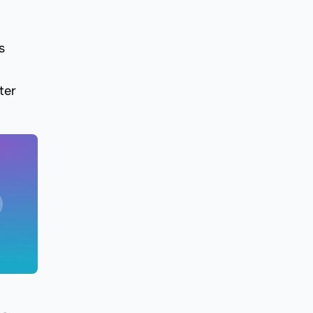
s
ter