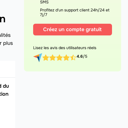
SMS
Profitez d'un support client 24h/24 et
7j/7
gn
Créez un compte gratuit
lités
r plus
Lisez les avis des utilisateurs réels
4.6
/5
d du
tion