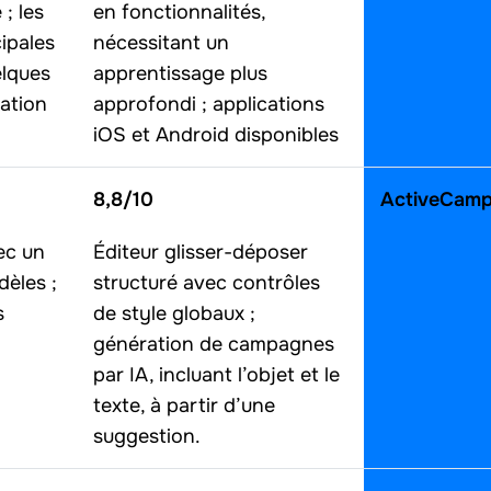
; les
en fonctionnalités,
cipales
nécessitant un
elques
apprentissage plus
cation
approfondi ; applications
iOS et Android disponibles
8,8/10
ActiveCamp
ec un
Éditeur glisser-déposer
dèles ;
structuré avec contrôles
s
de style globaux ;
génération de campagnes
par IA, incluant l’objet et le
texte, à partir d’une
suggestion.