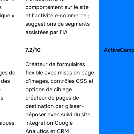
s
comportement sur le site
gique «
et l’activité e-commerce ;
suggestions de segments
assistées par l’IA
7,2/10
ActiveCamp
Créateur de formulaires
ges de
flexible avec mises en page
 des
d’images, contrôles CSS et
e
options de ciblage ;
es
créateur de pages de
destination par glisser-
s
déposer avec suivi du site,
siques.
intégration Google
Analytics et CRM