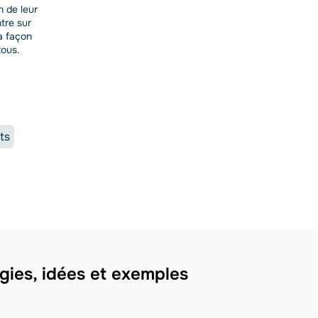
 de leur
tre sur
la façon
tous.
ts
égies, idées et exemples