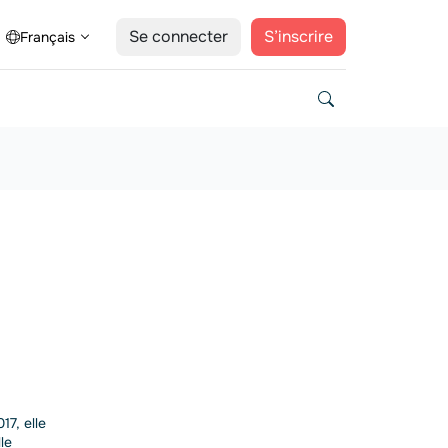
Se connecter
S’inscrire
Français
17, elle
le