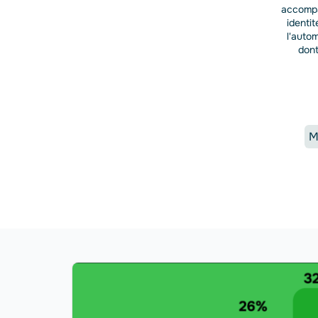
accompa
identi
l'autom
dont
M