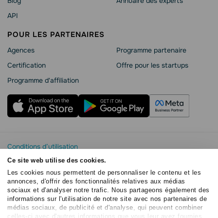
Blog
Annuaire des experts
API
POUR LES PARTENAIRES
Agences
Programme partenaire
Сertification
Offre pour les startups
Programme d'affiliation
Conditions d’utilisation
Politique de confidentialité
Ce site web utilise des cookies.
Sécurité SendPulse
Les cookies nous permettent de personnaliser le contenu et les
Déclaration de Cookie
annonces, d'offrir des fonctionnalités relatives aux médias
sociaux et d'analyser notre trafic. Nous partageons également des
Accord de traitement des données
informations sur l'utilisation de notre site avec nos partenaires de
Copyright © 2015 - 2026. SendPulse. Tous droits réservés
médias sociaux, de publicité et d'analyse, qui peuvent combiner
celles-ci avec d'autres informations que vous leur avez fournies