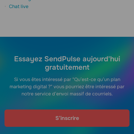
Chat live
Essayez SendPulse aujourd'hui
gratuitement
Si vous êtes intéressé par "Qu’est-ce qu’un plan
marketing digital ?" vous pourriez être intéressé par
notre service d’envoi massif de courriels.
S’inscrire